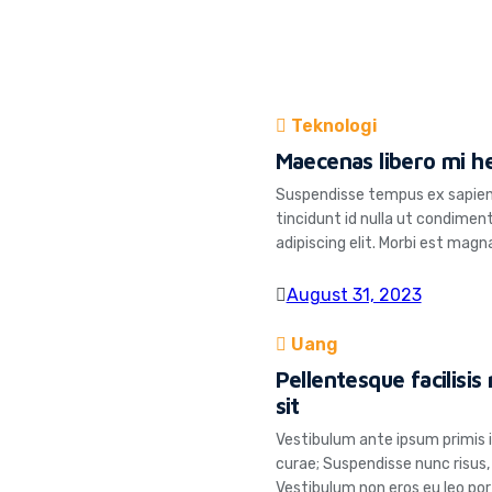
Teknologi
Maecenas libero mi he
Suspendisse tempus ex sapien
tincidunt id nulla ut condime
adipiscing elit. Morbi est mag
volutpat metus. Suspendisse no
turpis blandit pulvinar. In preti
August 31, 2023
Uang
Pellentesque facilisi
sit
Vestibulum ante ipsum primis in
curae; Suspendisse nunc risus,
Vestibulum non eros eu leo port