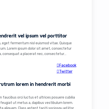
ndrerit vel ipsum vel porttitor
, eget fermentum nisl euismod vitae. Quisque
ntum. Lorem ipsum dolor sit amet, consectetur
na, consequat a placerat nec, consectetur
n pulvinar tellus. Maecenas convallis elit vel
um id tellus vehicula pulvinar.
Facebook
Twitter
s rutrum lorem in hendrerit morbi
 faucibus orci luctus et ultrices posuere cubilia
 feugiat ut metus a, dapibus vestibulum lorem.
a aliquam. Class aptent taciti sociosqu ad litora