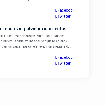
per inceptos himenaeos. Mauris sed enim ante.
ursus suscipit. […]
Facebook
Twitter
c mauris id pulvinar nunc lectus
itur, dictum rhoncus nisl vulputate. Nullam
nibus mi lacinia at. Integer sed justo ac eros
Vivamus sapien purus, eleifend non aliquam id,
 in justo at odio aliquet ornare. Aenean non
 non […]
Facebook
Twitter