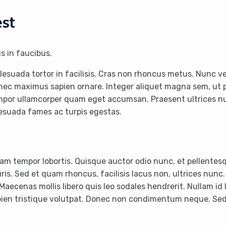
est
s in faucibus.
malesuada tortor in facilisis. Cras non rhoncus metus. Nunc v
 nec maximus sapien ornare. Integer aliquet magna sem, ut 
tempor ullamcorper quam eget accumsan. Praesent ultrices nu
lesuada fames ac turpis egestas.
am tempor lobortis. Quisque auctor odio nunc, et pellente
 Sed et quam rhoncus, facilisis lacus non, ultrices nunc. Ve
cenas mollis libero quis leo sodales hendrerit. Nullam id l
pien tristique volutpat. Donec non condimentum neque. Sed