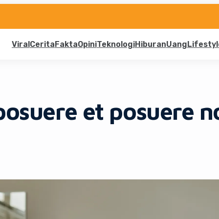
Viral
Cerita
Fakta
Opini
Teknologi
Hiburan
Uang
Lifestyl
 posuere et posuere n