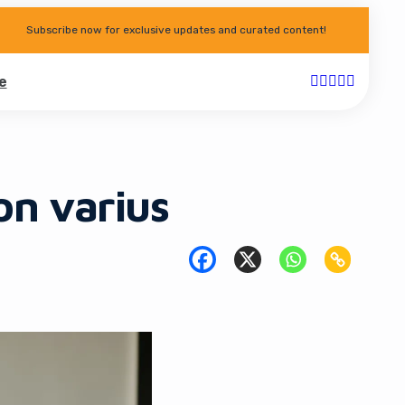
Subscribe now for exclusive updates and curated content!
e
on varius