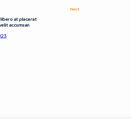
Next
 libero at placerat
velit accumsan
023