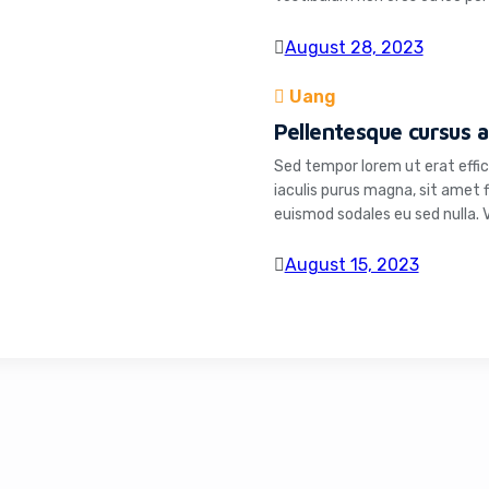
torquent per conubia nostra, 
Etiam id dui est. Nulla cursus c
August 28, 2023
Uang
Pellentesque cursus a
Sed tempor lorem ut erat effic
iaculis purus magna, sit amet fi
euismod sodales eu sed nulla. 
laoreet vitae sem. Suspendisse
tortor a velit ultrices interdum
August 15, 2023