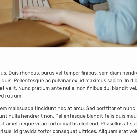
s. Duis rhoncus, purus vel tempor finibus, sem diam hendre
 quis. Pellentesque ac pulvinar ex, id maximus sapien. In d
diet velit. Nunc pretium ante nulla, non finibus dui blandit v
sed rutrum.
sem malesuada tincidunt nec at arcu. Sed porttitor et nunc u
nt nulla hendrerit non. Pellentesque blandit felis quis mauri
it amet neque vitae tortor mattis eleifend. Phasellus at susc
isus, id gravida tortor consequat ultrices. Aliquam erat vol