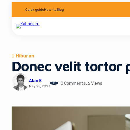
Skip
Quick guide
How-to
Blog
to
content
Hiburan
Donec velit tortor
Alan K
0 Comments
6 Views
May 25, 2023